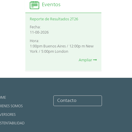
Eventos
Reporte de Resultados 2T26
Fecha:
11-08-2026
Hora:
1:00pm Buenos Aires / 12:00p m New
York / 5:00pm London
Ampliar
OME
Contacto
IENES SOMOS
VERSORES
STENTABILIDAD