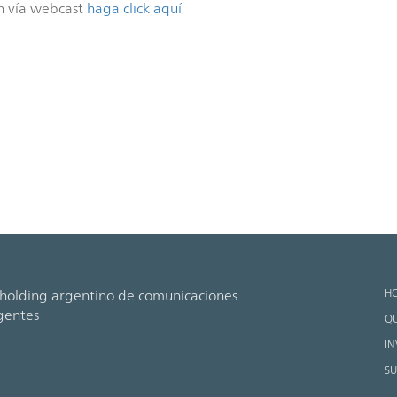
n vía webcast
haga click aquí
H
holding argentino de comunicaciones
gentes
QU
IN
SU