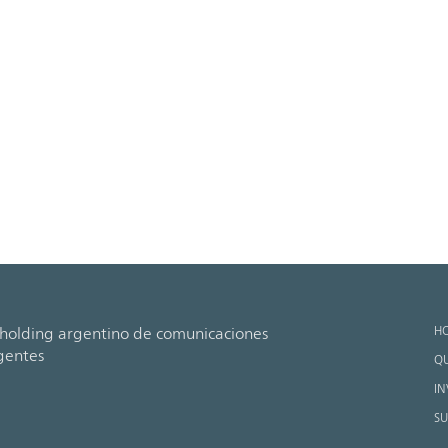
H
holding argentino de comunicaciones
gentes
QU
IN
SU