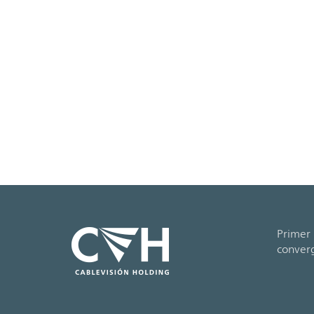
Primer 
conver