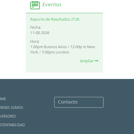
Eventos
Reporte de Resultados 2T26
Fecha:
11-08-2026
Hora:
1:00pm Buenos Aires / 12:00p m New
York / 5:00pm London
Ampliar
OME
Contacto
IENES SOMOS
VERSORES
STENTABILIDAD